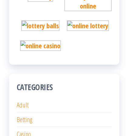
CATEGORIES
Adult
Betting
Casino