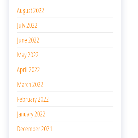
August 2022
July 2022
June 2022
May 2022
April 2022
March 2022
February 2022
January 2022
December 2021