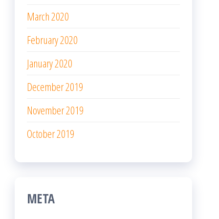
March 2020
February 2020
January 2020
December 2019
November 2019
October 2019
META