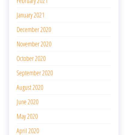
February 2021
January 2021
December 2020
November 2020
October 2020
September 2020
August 2020
June 2020
May 2020
April 2020