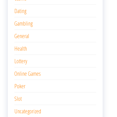
Dating
Gambling
General
Health
Lottery
Online Games
Poker
Slot
Uncategorized