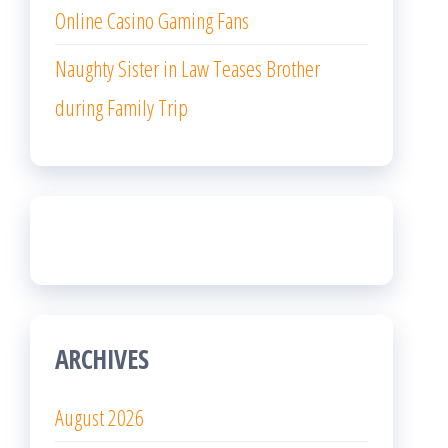
Online Casino Gaming Fans
Naughty Sister in Law Teases Brother
during Family Trip
ARCHIVES
August 2026