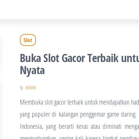
Slot
Buka Slot Gacor Terbaik un
Nyata
By
ADMIN
Membuka slot gacor terbaik untuk mendapatkan hadi
yang populer di kalangan penggemar game daring. G
Indonesia, yang berarti keras atau diminati meng
menguntungkan, sering kali karena tingkat pembaya