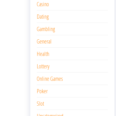
Casino
Dating
Gambling
General
Health
Lottery
Online Games
Poker
Slot
Uncategorized