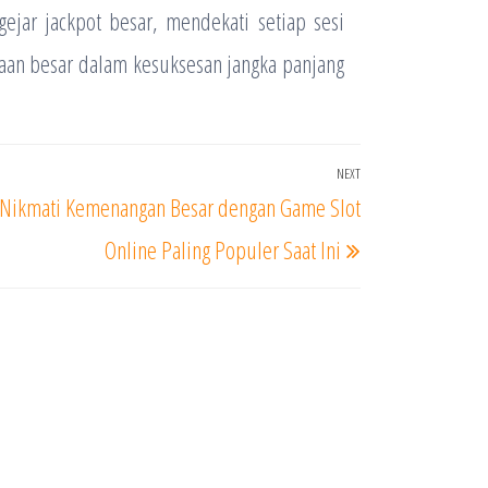
ejar jackpot besar, mendekati setiap sesi
aan besar dalam kesuksesan jangka panjang
NEXT
Next
Nikmati Kemenangan Besar dengan Game Slot
Post
Online Paling Populer Saat Ini