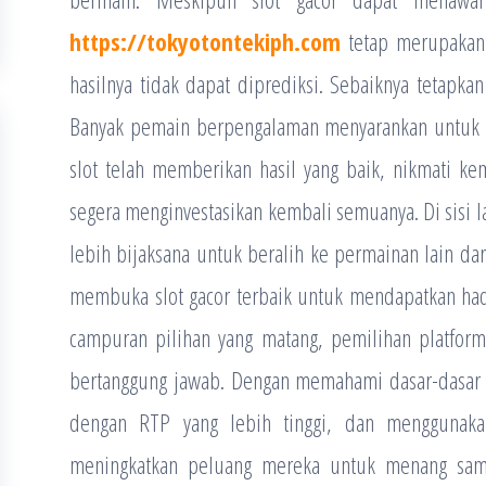
https://tokyotontekiph.com
tetap merupakan 
hasilnya tidak dapat diprediksi. Sebaiknya tetapk
Banyak pemain berpengalaman menyarankan untuk m
slot telah memberikan hasil yang baik, nikmati ke
segera menginvestasikan kembali semuanya. Di sisi l
lebih bijaksana untuk beralih ke permainan lain d
membuka slot gacor terbaik untuk mendapatkan ha
campuran pilihan yang matang, pemilihan platfor
bertanggung jawab. Dengan memahami dasar-dasar s
dengan RTP yang lebih tinggi, dan menggunaka
meningkatkan peluang mereka untuk menang sam