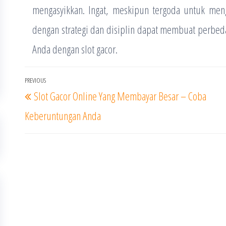
mengasyikkan. Ingat, meskipun tergoda untuk meng
dengan strategi dan disiplin dapat membuat perbed
Anda dengan slot gacor.
Post
PREVIOUS
Previous
Slot Gacor Online Yang Membayar Besar – Coba
navigation
Post
Keberuntungan Anda