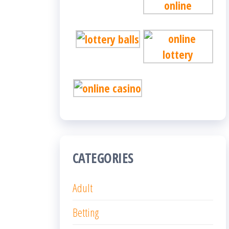
CATEGORIES
Adult
Betting