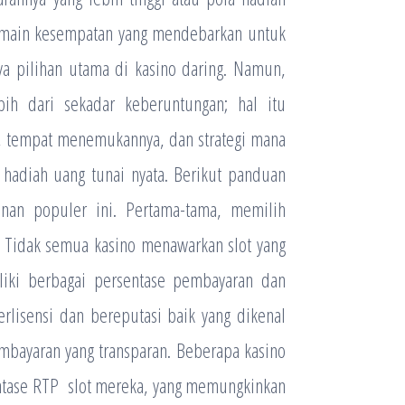
 pemain kesempatan yang mendebarkan untuk
a pilihan utama di kasino daring. Namun,
ih dari sekadar keberuntungan; hal itu
g, tempat menemukannya, dan strategi mana
adiah uang tunai nyata. Berikut panduan
an populer ini. Pertama-tama, memilih
g. Tidak semua kasino menawarkan slot yang
liki berbagai persentase pembayaran dan
rlisensi dan bereputasi baik yang dikenal
mbayaran yang transparan. Beberapa kasino
entase RTP slot mereka, yang memungkinkan