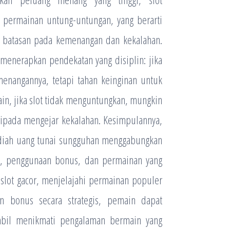
permainan untung-untungan, yang berarti
an batasan pada kemenangan dan kekalahan.
enerapkan pendekatan yang disiplin: jika
menangannya, tetapi tahan keinginan untuk
ain, jika slot tidak menguntungkan, mungkin
aripada mengejar kekalahan. Kesimpulannya,
diah uang tunai sungguhan menggabungkan
m, penggunaan bonus, dan permainan yang
lot gacor, menjelajahi permainan populer
n bonus secara strategis, pemain dapat
bil menikmati pengalaman bermain yang