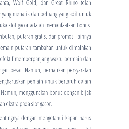
nanza, Wolf Gold, dan Great Rhino telah
yang menarik dan peluang yang adil untuk
uka slot gacor adalah memanfaatkan bonus.
butan, putaran gratis, dan promosi lainnya
pemain putaran tambahan untuk dimainkan
 efektif memperpanjang waktu bermain dan
an besar. Namun, perhatikan persyaratan
 mengharuskan pemain untuk bertaruh dalam
k. Namun, menggunakan bonus dengan bijak
 ekstra pada slot gacor.
pentingnya dengan mengetahui kapan harus
kan peluang menang yang tinggi, slot