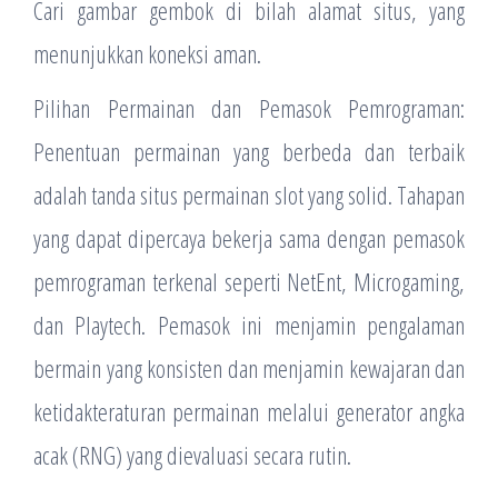
Cari gambar gembok di bilah alamat situs, yang
menunjukkan koneksi aman.
Pilihan Permainan dan Pemasok Pemrograman:
Penentuan permainan yang berbeda dan terbaik
adalah tanda situs permainan slot yang solid. Tahapan
yang dapat dipercaya bekerja sama dengan pemasok
pemrograman terkenal seperti NetEnt, Microgaming,
dan Playtech. Pemasok ini menjamin pengalaman
bermain yang konsisten dan menjamin kewajaran dan
ketidakteraturan permainan melalui generator angka
acak (RNG) yang dievaluasi secara rutin.