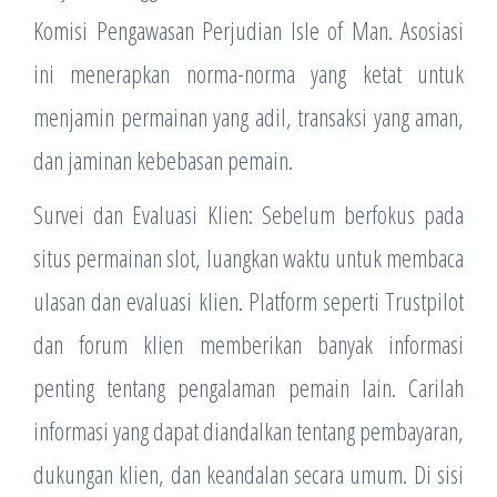
Komisi Pengawasan Perjudian Isle of Man. Asosiasi
ini menerapkan norma-norma yang ketat untuk
menjamin permainan yang adil, transaksi yang aman,
dan jaminan kebebasan pemain.
Survei dan Evaluasi Klien: Sebelum berfokus pada
situs permainan slot, luangkan waktu untuk membaca
ulasan dan evaluasi klien. Platform seperti Trustpilot
dan forum klien memberikan banyak informasi
penting tentang pengalaman pemain lain. Carilah
informasi yang dapat diandalkan tentang pembayaran,
dukungan klien, dan keandalan secara umum. Di sisi