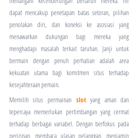
menangani kecenderungan bertaruh mereka. Ini
dapat mencakup penetapan batas setoran, pilihan
penolakan diri, dan koneksi ke asosiasi yang
menawarkan dukungan bagi mereka yang
menghadapi masalah terkait taruhan. Janji untuk
bermain dengan penuh perhatian adalah area
kekuatan utama bagi komitmen situs terhadap
kesejahteraan pemain.
Memilih situs permainan
slot
yang aman dan
tepercaya memerlukan pertimbangan yang cermat
terhadap berbagai variabel. Dengan berfokus pada
perizinan, membaca ulasan pelanggan, menjamin