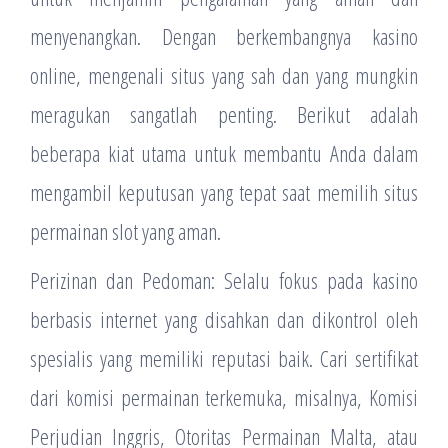
menyenangkan. Dengan berkembangnya kasino
online, mengenali situs yang sah dan yang mungkin
meragukan sangatlah penting. Berikut adalah
beberapa kiat utama untuk membantu Anda dalam
mengambil keputusan yang tepat saat memilih situs
permainan slot yang aman.
Perizinan dan Pedoman: Selalu fokus pada kasino
berbasis internet yang disahkan dan dikontrol oleh
spesialis yang memiliki reputasi baik. Cari sertifikat
dari komisi permainan terkemuka, misalnya, Komisi
Perjudian Inggris, Otoritas Permainan Malta, atau