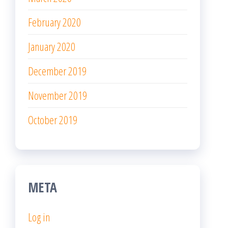
February 2020
January 2020
December 2019
November 2019
October 2019
META
Log in