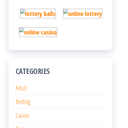
CATEGORIES
Adult
Betting
Casino