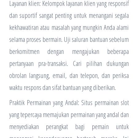
Layanan klien: Kelompok layanan klien yang responsif
dan suportif sangat penting untuk menangani segala
kekhawatiran atau masalah yang mungkin Anda alami
selama proses bermain. Uji saluran bantuan sebelum
berkomitmen dengan mengajukan beberapa
pertanyaan pra-transaksi. Cari pilihan dukungan
obrolan langsung, email, dan telepon, dan periksa
waktu respons dan sifat bantuan yang diberikan.
Praktik Permainan yang Andal: Situs permainan slot
yang tepercaya memajukan permainan yang andal dan
menyediakan perangkat bagi pemain untuk