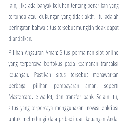
lain, jika ada banyak keluhan tentang penarikan yang
tertunda atau dukungan yang tidak aktif, itu adalah
peringatan bahwa situs tersebut mungkin tidak dapat
diandalkan.
Pilihan Angsuran Aman: Situs permainan slot online
yang terpercaya berfokus pada keamanan transaksi
keuangan. Pastikan situs tersebut menawarkan
berbagai pilihan pembayaran aman, seperti
Mastercard, e-wallet, dan transfer bank. Selain itu,
situs yang terpercaya menggunakan inovasi enkripsi
untuk melindungi data pribadi dan keuangan Anda.