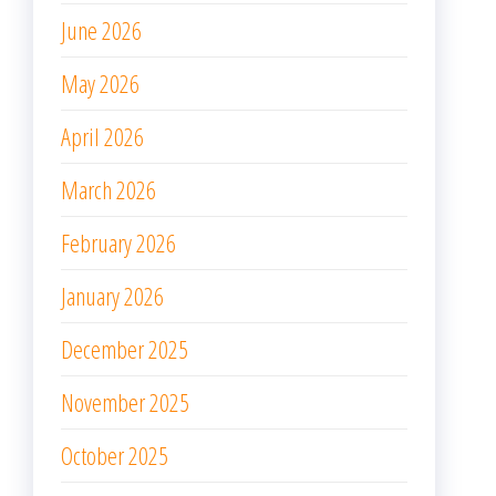
June 2026
May 2026
April 2026
March 2026
February 2026
January 2026
December 2025
November 2025
October 2025