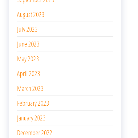
August 2023
July 2023
June 2023
May 2023
April 2023
March 2023
February 2023
January 2023
December 2022