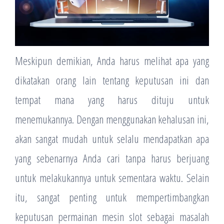
Meskipun demikian, Anda harus melihat apa yang
dikatakan orang lain tentang keputusan ini dan
tempat mana yang harus dituju untuk
menemukannya. Dengan menggunakan kehalusan ini,
akan sangat mudah untuk selalu mendapatkan apa
yang sebenarnya Anda cari tanpa harus berjuang
untuk melakukannya untuk sementara waktu. Selain
itu, sangat penting untuk mempertimbangkan
keputusan permainan mesin slot sebagai masalah