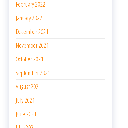
February 2022
January 2022
December 2021
November 2021
October 2021
September 2021
August 2021
July 2021
June 2021
May 2021