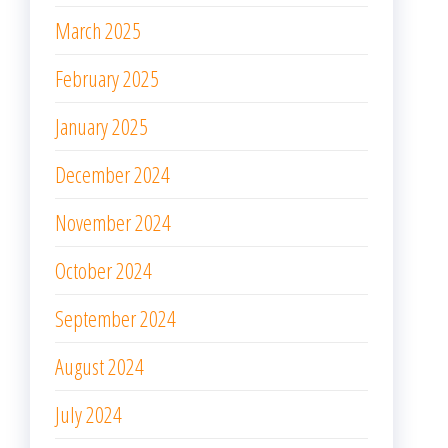
March 2025
February 2025
January 2025
December 2024
November 2024
October 2024
September 2024
August 2024
July 2024