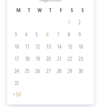
M
T
W
T
F
S
S
1
2
3
4
5
6
7
8
9
10
11
12
13
14
15
16
17
18
19
20
21
22
23
24
25
26
27
28
29
30
31
« Jul