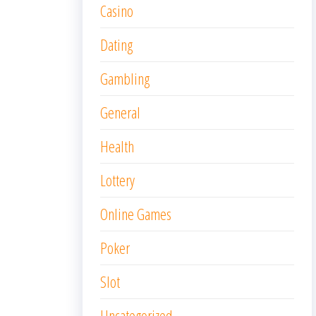
Casino
Dating
Gambling
General
Health
Lottery
Online Games
Poker
Slot
Uncategorized