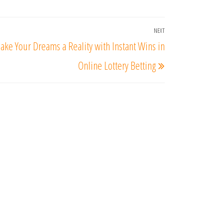
NEXT
Next
ke Your Dreams a Reality with Instant Wins in
Post
Online Lottery Betting