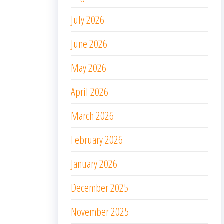
July 2026
June 2026
May 2026
April 2026
March 2026
February 2026
January 2026
December 2025
November 2025