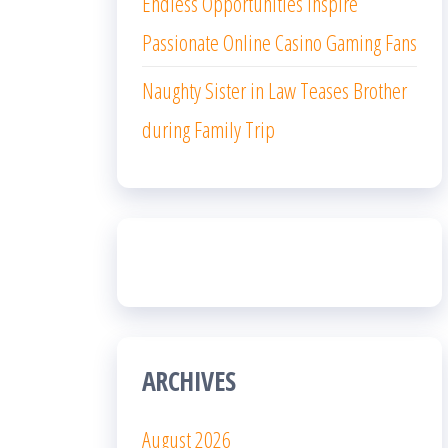
Endless Opportunities Inspire
Passionate Online Casino Gaming Fans
Naughty Sister in Law Teases Brother
during Family Trip
ARCHIVES
August 2026