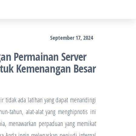
September 17, 2024
gan Permainan Server
untuk Kemenangan Besar
r tidak ada latihan yang dapat menandingi
un-tahun, alat-alat yang menghipnotis ini
unia, menawarkan perpaduan yang memikat
ika Anda ingin melepaskan penjudi internal