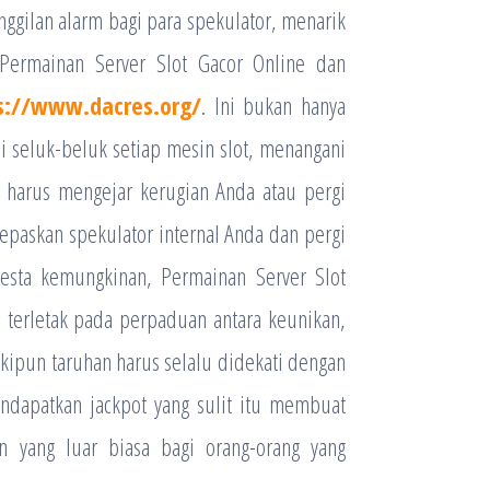
ggilan alarm bagi para spekulator, menarik
Permainan Server Slot Gacor Online dan
s://www.dacres.org/
. Ini bukan hanya
i seluk-beluk setiap mesin slot, menangani
 harus mengejar kerugian Anda atau pergi
epaskan spekulator internal Anda dan pergi
sta kemungkinan, Permainan Server Slot
ni terletak pada perpaduan antara keunikan,
skipun taruhan harus selalu didekati dengan
dapatkan jackpot yang sulit itu membuat
 yang luar biasa bagi orang-orang yang