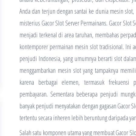
Anda dan terjun dengan santai ke dunia mesin slot, 
misterius Gacor Slot Server Permainans. Gacor Slot S
menjadi terkenal di area taruhan, membahas perpadu
kontemporer permainan mesin slot tradisional. Ini 
penjudi Indonesia, yang umumnya berarti slot dalam 
menggambarkan mesin slot yang tampaknya memilik
karena berbagai elemen, termasuk frekuensi pe
pembayaran. Sementara beberapa penjudi mungkin
banyak penjudi menyatakan dengan gagasan Gacor Sl
tertentu secara inheren lebih beruntung daripada yan
Salah satu komponen utama yang membuat Gacor Slo