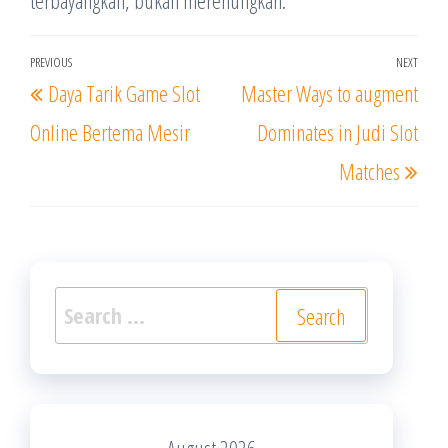
terbayangkan, bukan merenungkan.
Post
PREVIOUS
NEXT
Previous
Nex
Daya Tarik Game Slot
Master Ways to augment
navigation
Post
Post
Online Bertema Mesir
Dominates in Judi Slot
Matches
Search
for: