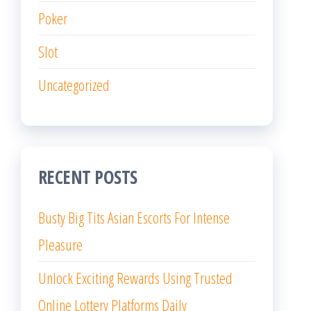
Poker
Slot
Uncategorized
RECENT POSTS
Busty Big Tits Asian Escorts For Intense
Pleasure
Unlock Exciting Rewards Using Trusted
Online Lottery Platforms Daily