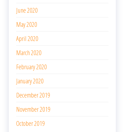
June 2020
May 2020
April 2020
March 2020
February 2020
January 2020
December 2019
November 2019
October 2019