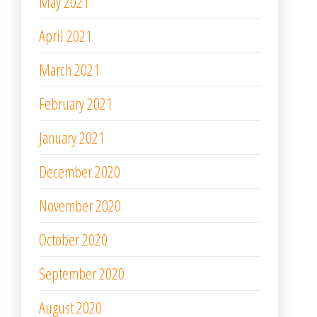
May 2021
April 2021
March 2021
February 2021
January 2021
December 2020
November 2020
October 2020
September 2020
August 2020