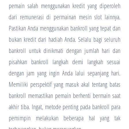
pemain salah menggunakan kredit yang diperoleh
dari remunerasi di permainan mesin slot lainnya.
Pastikan Anda menggunakan bankroll yang tepat dan
bukan kredit dari hadiah Anda. Selalu bagi seluruh
bankroll untuk dinikmati dengan jumlah hari dan
pisahkan bankroll langkah demi langkah sesuai
dengan jam yang ingin Anda lalui sepanjang hari.
Memiliki perspektif yang masuk akal tentang batas
bankroll memastikan pemain berhenti bermain saat
akhir tiba. Ingat, metode penting pada bankroll para
pemimpin melakukan beberapa hal yang tak