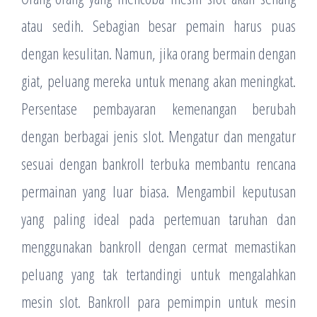
atau sedih. Sebagian besar pemain harus puas
dengan kesulitan. Namun, jika orang bermain dengan
giat, peluang mereka untuk menang akan meningkat.
Persentase pembayaran kemenangan berubah
dengan berbagai jenis slot. Mengatur dan mengatur
sesuai dengan bankroll terbuka membantu rencana
permainan yang luar biasa. Mengambil keputusan
yang paling ideal pada pertemuan taruhan dan
menggunakan bankroll dengan cermat memastikan
peluang yang tak tertandingi untuk mengalahkan
mesin slot. Bankroll para pemimpin untuk mesin