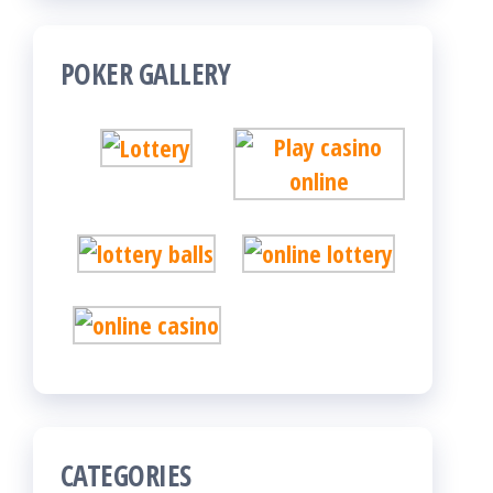
POKER GALLERY
CATEGORIES