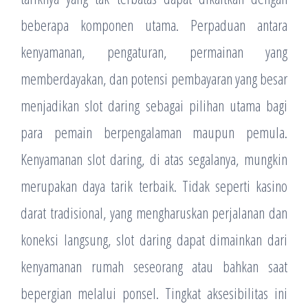
beberapa komponen utama. Perpaduan antara
kenyamanan, pengaturan, permainan yang
memberdayakan, dan potensi pembayaran yang besar
menjadikan slot daring sebagai pilihan utama bagi
para pemain berpengalaman maupun pemula.
Kenyamanan slot daring, di atas segalanya, mungkin
merupakan daya tarik terbaik. Tidak seperti kasino
darat tradisional, yang mengharuskan perjalanan dan
koneksi langsung, slot daring dapat dimainkan dari
kenyamanan rumah seseorang atau bahkan saat
bepergian melalui ponsel. Tingkat aksesibilitas ini