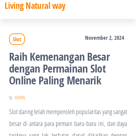
Living Natural way
Skip
to
the
November 2, 2024
Slot
content
Raih Kemenangan Besar
dengan Permainan Slot
Online Paling Menarik
By
ADMIN
Slot daring telah memperoleh popularitas yang sangat
besar di antara para pemain baru-baru ini, dan daya
tariknya yang tak terbatas dapat dikaitkan dengan