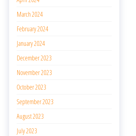
March 2024
February 2024
January 2024
December 2023
November 2023
October 2023
September 2023
August 2023
July 2023