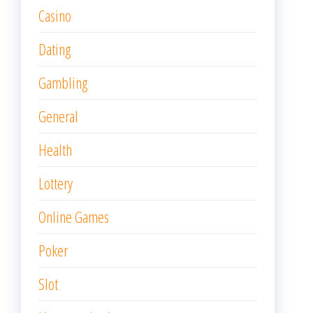
Casino
Dating
Gambling
General
Health
Lottery
Online Games
Poker
Slot