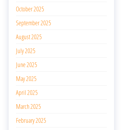
October 2025
September 2025
August 2025
July 2025
June 2025
May 2025
April 2025
March 2025
February 2025