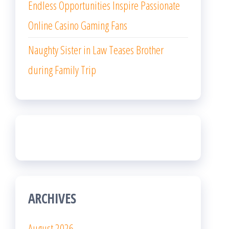
Endless Opportunities Inspire Passionate
Online Casino Gaming Fans
Naughty Sister in Law Teases Brother
during Family Trip
ARCHIVES
August 2026