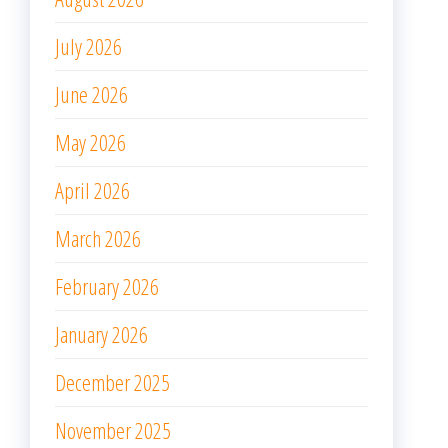
July 2026
June 2026
May 2026
April 2026
March 2026
February 2026
January 2026
December 2025
November 2025