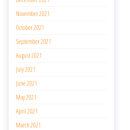
November 2021
October 2021
September 2021
August 2021
July 2021
June 2021
May 2021
April 2021
March 2021