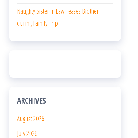
Naughty Sister in Law Teases Brother
during Family Trip
ARCHIVES
August 2026
July 2026