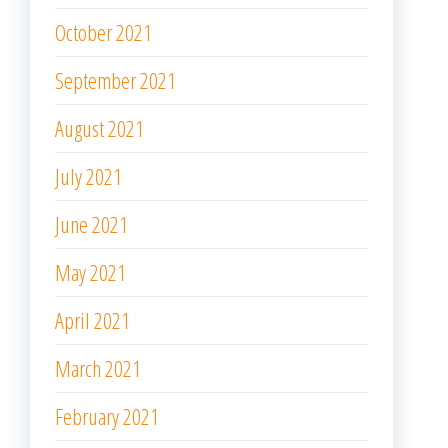
October 2021
September 2021
August 2021
July 2021
June 2021
May 2021
April 2021
March 2021
February 2021