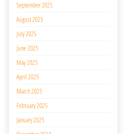
September 2025
August 2025
July 2025
June 2025
May 2025
April 2025
March 2025
February 2025
January 2025