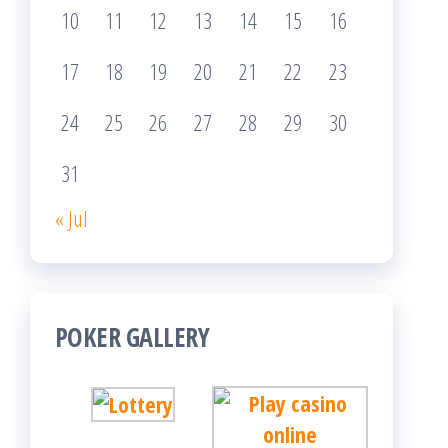
10
11
12
13
14
15
16
17
18
19
20
21
22
23
24
25
26
27
28
29
30
31
« Jul
POKER GALLERY