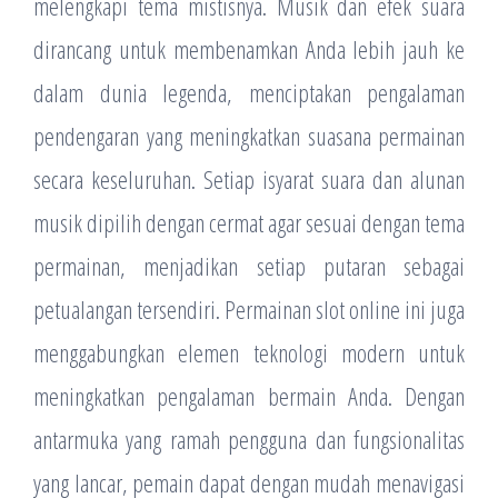
melengkapi tema mistisnya. Musik dan efek suara
dirancang untuk membenamkan Anda lebih jauh ke
dalam dunia legenda, menciptakan pengalaman
pendengaran yang meningkatkan suasana permainan
secara keseluruhan. Setiap isyarat suara dan alunan
musik dipilih dengan cermat agar sesuai dengan tema
permainan, menjadikan setiap putaran sebagai
petualangan tersendiri. Permainan slot online ini juga
menggabungkan elemen teknologi modern untuk
meningkatkan pengalaman bermain Anda. Dengan
antarmuka yang ramah pengguna dan fungsionalitas
yang lancar, pemain dapat dengan mudah menavigasi