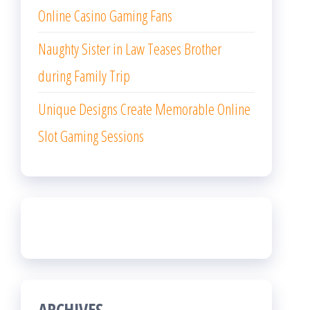
Online Casino Gaming Fans
Naughty Sister in Law Teases Brother
during Family Trip
Unique Designs Create Memorable Online
Slot Gaming Sessions