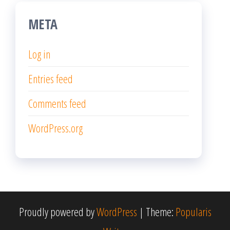
META
Log in
Entries feed
Comments feed
WordPress.org
Proudly powered by
WordPress
|
Theme:
Popularis