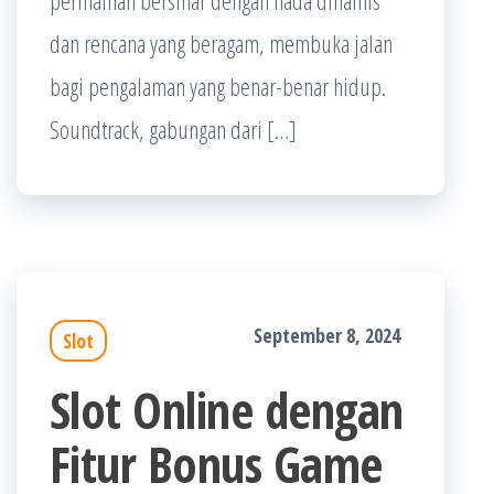
permainan bersinar dengan nada dinamis
dan rencana yang beragam, membuka jalan
bagi pengalaman yang benar-benar hidup.
Soundtrack, gabungan dari […]
September 8, 2024
Slot
Slot Online dengan
Fitur Bonus Game