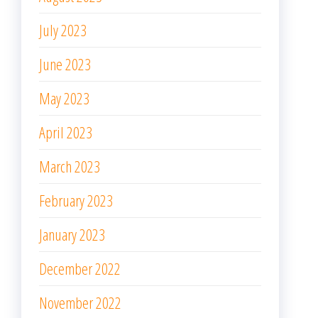
July 2023
June 2023
May 2023
April 2023
March 2023
February 2023
January 2023
December 2022
November 2022