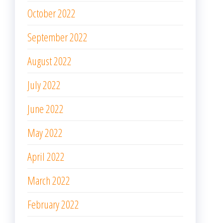
October 2022
September 2022
August 2022
July 2022
June 2022
May 2022
April 2022
March 2022
February 2022