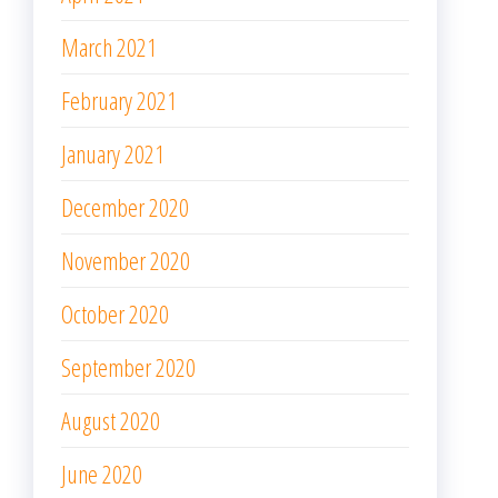
March 2021
February 2021
January 2021
December 2020
November 2020
October 2020
September 2020
August 2020
June 2020